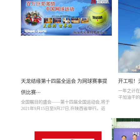
天龙结缘第十四届全运会 为网球赛事提
开工啦！
一年之计在
供比赛···
子加油干的
全国瞩目的盛会——第十四届全国运动会,将于
初十），天
2021年9月15日至9月27日,在陕西省举行。近
日，国内知名专业网球···