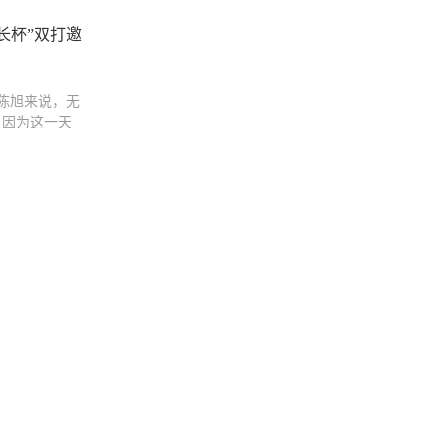
长杯”双打邀
长陈旭来说，无
，因为这一天