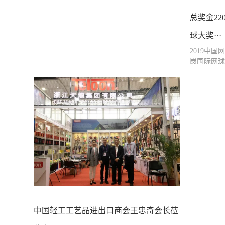
总奖金22
球大奖···
2019中国
岗国际网球
牌)作为赛事
中国轻工工艺品进出口商会王忠奇会长莅