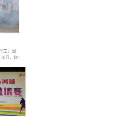
开工；因
10日，随