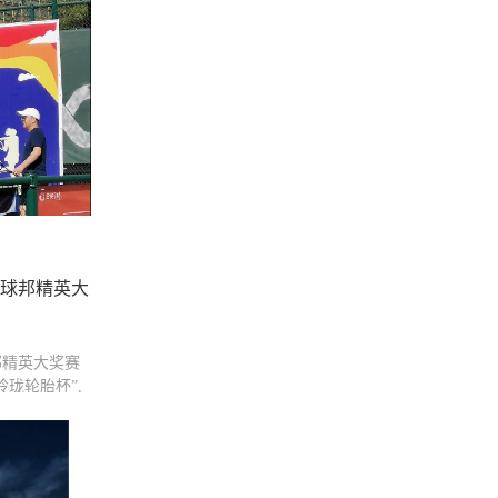
球邦精英大
邦精英大奖赛
玲珑轮胎杯”,