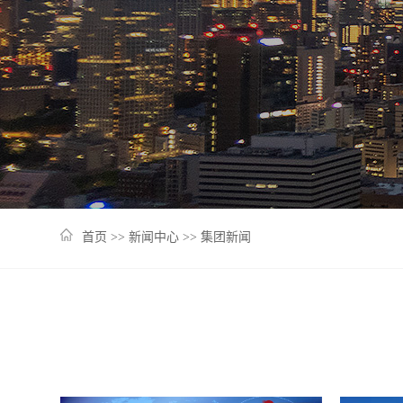
首页
>>
新闻中心
>>
集团新闻